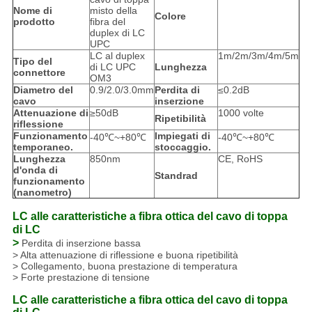
Nome di
misto della
Colore
prodotto
fibra del
duplex di LC
UPC
LC al duplex
1m/2m/3m/4m/5m
Tipo del
di LC UPC
Lunghezza
connettore
OM3
Diametro del
0.9/2.0/3.0mm
Perdita di
≤0.2dB
cavo
inserzione
Attenuazione di
≥50dB
1000 volte
Ripetibilità
riflessione
Funzionamento
Impiegati di
-40℃~+80℃
-40℃~+80℃
temporaneo.
stoccaggio.
Lunghezza
850nm
CE, RoHS
d'onda di
Standrad
funzionamento
(nanometro)
LC alle caratteristiche a fibra ottica del cavo di toppa
di LC
>
Perdita di inserzione bassa
> Alta attenuazione di riflessione e buona ripetibilità
> Collegamento, buona prestazione di temperatura
> Forte prestazione di tensione
LC alle caratteristiche a fibra ottica del cavo di toppa