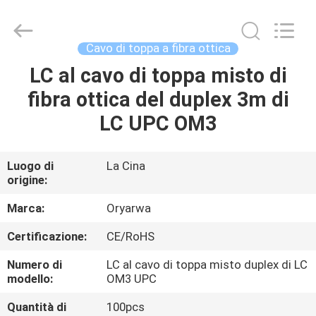
2026
Zhejiang
Oryarwa
Communication
Equipment
Cavo di toppa a fibra ottica
CO.,LTD.
All
LC al cavo di toppa misto di
CASA
Rights
Reserved.
fibra ottica del duplex 3m di
PRODOTTI
LC UPC OM3
VIDEO
Luogo di
La Cina
origine:
CIRCA
Marca:
Oryarwa
NOI
Certificazione:
CE/RoHS
Numero di
LC al cavo di toppa misto duplex di LC
GIRO
modello:
OM3 UPC
DELLA
Quantità di
100pcs