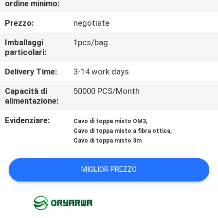
ordine minimo:
FABBRICA
Prezzo:
negotiate
CONTROLLO
Imballaggi
1pcs/bag
DI
particolari:
QUALITÀ
Delivery Time:
3-14 work days
Capacità di
50000 PCS/Month
CONTATTICI
alimentazione:
Evidenziare:
,
Cavo di toppa misto OM3
,
RICHIEDA
Cavo di toppa misto a fibra ottica
Cavo di toppa misto 3m
UNA
CITAZIONE
MIGLIOR PREZZO
MAPPA
DEL